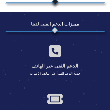
بث مباشر من جهازك لايف
حساب FTP خاص للراديو
إحصائيات المستمعين بالمعلومات
مميزات الدعم
الفنى لدينا
خرائط جوجل تحليلات مباشرة
متاح لك خدمة شوت كاست V1
متاح لك خدمة شوت كاست V2
متاح لك خدمة اى سى كاست V1
متاح لك خدمة اى سى كاست V2
الدعم الفنى عبر الهاتف
متاح لك خدمة Auto DJ
خدمة الدعم الفني عبر الهاتف 24 ساعه
خدمة سيرفر الراديو مدارة بالكامل
صفحة ويب للراديو للمستمعين
300 فلاش بلاير بشكل مختلف
300 بلاير متطور HTML5 للجولات