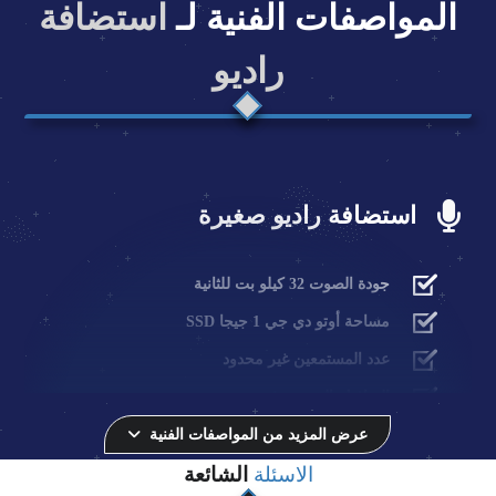
المواصفات الفنية لـ
استضافة
راديو
استضافة راديو صغيرة
جودة الصوت 32 كيلو بت للثانية
مساحة أوتو دي جي 1 جيجا SSD
عدد المستمعين غير محدود
الترافيك الشهري غير محدود
لوحة تحكم سنتوفا كاست
عرض المزيد من المواصفات الفنية
الاسئلة
الشائعة
بث مباشر أوتو دي جي