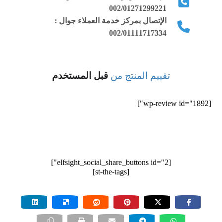
002/01271299221
متاح لك خدمة شوت كاست V2
الإتصال بمركز خدمة العملاء جوال :
متاح لك خدمة اى سى كاست V1
002/01111717334
متاح لك خدمة اى سى كاست V2
متاح لك خدمة Auto DJ
تقييم المنتج من
قبل المستخدم
خدمة سيرفر الراديو مدارة بالكامل
صفحة ويب للراديو للمستمعين
[wp-review id="1892"]
300 فلاش بلاير بشكل مختلف
300 بلاير متطور HTML5 للجولات
تركيب الراديو على موقعك مجاناً
[elfsight_social_share_buttons id="2"]
[st-the-tags]
استضافة راديو متقدمة