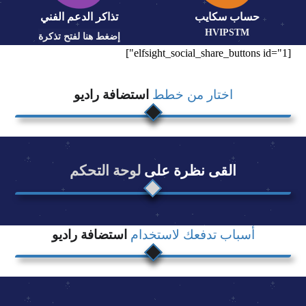
حساب سكايب
تذاكر الدعم الفني
HVIPSTM
إضغط هنا لفتح تذكرة
[elfsight_social_share_buttons id="1"]
اختار من خطط
استضافة راديو
القى نظرة على
لوحة التحكم
أسباب تدفعك لاستخدام
استضافة راديو