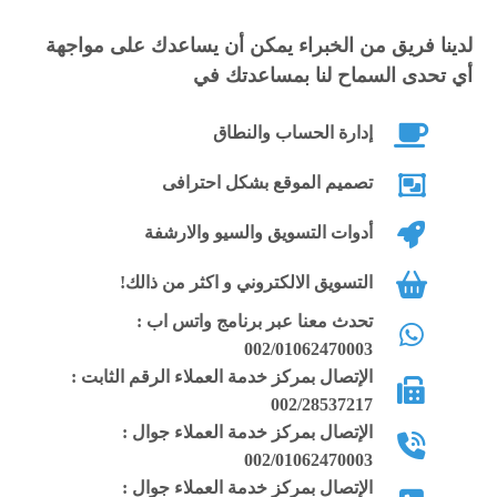
استضافة راديو الأعمال
لدينا فريق من الخبراء يمكن أن يساعدك على مواجهة
أي تحدى السماح لنا بمساعدتك في
جودة الصوت 128 كيلو بت للثانية
إدارة الحساب والنطاق
مساحة أوتو دي جي 8 جيجا SSD
تصميم الموقع بشكل احترافى
عدد المستمعين غير محدود
الترافيك الشهري غير محدود
أدوات التسويق والسيو والارشفة
لوحة تحكم سنتوفا كاست
التسويق الالكتروني و اكثر من ذالك!
بث مباشر أوتو دي جي
تحدث معنا عبر برنامج واتس اب :
بث مباشر من جهازك لايف
002/01062470003
الإتصال بمركز خدمة العملاء الرقم الثابت :
حساب FTP خاص للراديو
002/28537217
إحصائيات المستمعين بالمعلومات
الإتصال بمركز خدمة العملاء جوال :
خرائط جوجل تحليلات مباشرة
002/01062470003
الإتصال بمركز خدمة العملاء جوال :
متاح لك خدمة شوت كاست V1