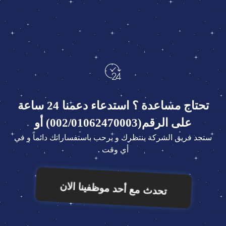
تحتاج مساعدة ؟ استدعاء دعمنا 24 ساعة
على الرقم(002/01062470003) أو
ستجد فريق الشركة ينتظرك و يرحب باستفساراتك دائماً و في
أي وقت .
تحدث مع أحد موظفينا الان