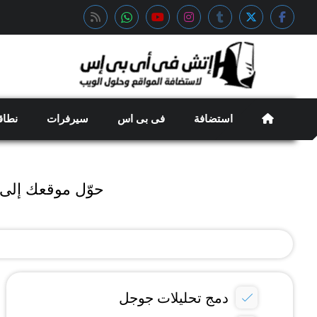
استضافة
فى بى اس
سيرفرات
نطاق
حوّل موقعك إلى مغناطي
دمج تحليلات جوجل