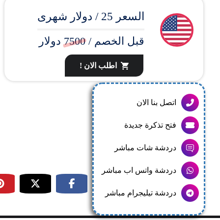
السعر 25 / دولار شهرى
قبل الخصم /
7500
دولار
اطلب الان !
اتصل بنا الان
فتح تذكرة جديدة
دردشة شات مباشر
دردشة واتس اب مباشر
دردشة تيليجرام مباشر