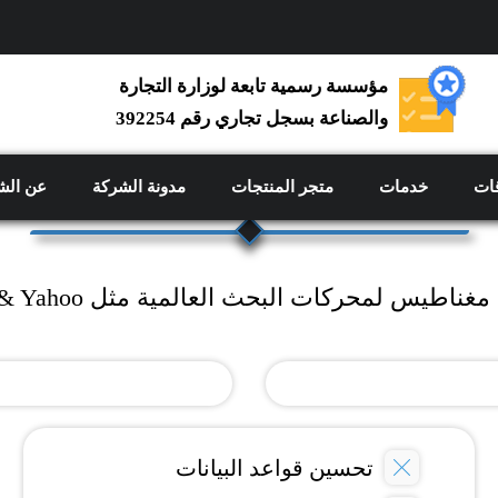
مؤسسة رسمية تابعة لوزارة التجارة
والصناعة بسجل تجاري رقم 392254
باقة دعم فني
ووردبريس صغير
ات
خدمات
متجر المنتجات
مدونة الشركة
عن الش
س لمحركات البحث العالمية مثل Google & Bing & Yahoo
تحسين قواعد البيانات