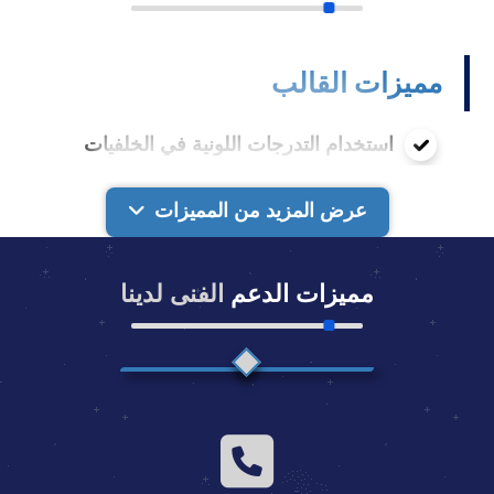
مميزات القالب
استخدام التدرجات اللونية في الخلفيات
لتخفيف حجم الاستايل
عرض المزيد من المميزات
القالب متوافق مع Mobile Friendly بشكل
كامل
مميزات الدعم
الفنى لدينا
تصميم الاستايل متجاوب (Responsive)
متوافق مع جميع شاشات العرض وأجهزة
الكمبيوتر المختلفة والتابلت والموبايل
استخدام أيقونات Font Awesome النصية
بدلا من الأيقونات الصورية