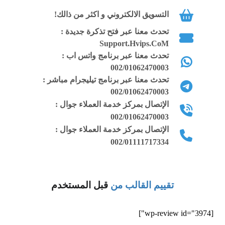
ويمكن عرض المدونة كصفحة فرعية أو
التسويق الالكتروني و اكثر من ذالك!
رئيسية
تحدث معنا عبر فتح تذكرة جديدة :
القالب متوافق مع أحدث إصدار لسكربت
Support.Hvips.CoM
ووردبريس wordpress
تحدث معنا عبر برنامج واتس اب :
002/01062470003
الاستايل يحتوي على لوحة تحكم كاملة
تحدث معنا عبر برنامج تيليجرام مباشر :
لتعديل جميع الخصائص المتعلقة بالقالب
002/01062470003
الإتصال بمركز خدمة العملاء جوال :
وكل جزء فيه
002/01062470003
الإتصال بمركز خدمة العملاء جوال :
الصفحات المرتبطة بالقالب وكذلك المقالات
002/01111717334
والتصنيفات التجريبية وغيرها يتم استيرادها
عن طريق ملف xml من لوحة التحكم
النسخة المدفوعة من القالب مزال منها
تقييم القالب من
قبل المستخدم
حقوق التصميم ويمكن تعديل الحقوق أسفل
الموقع بسهولة
[wp-review id="3974"]