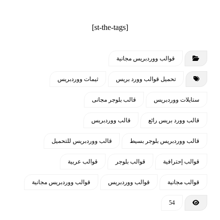
[st-the-tags]
مميزات لوحة التحكم
تعديل ألوان القالب بالكامل حسب ذوق
قوالب ووردبريس مجانية
صاحب الموقع
تحميل قوالب وورد بريس
ثيمات ووردبريس
يمكن تعديل جميع خصائص القالب والتحكم
ستايلات ووردبريس
قالب بلوجر مجانى
في كل صغيرة وكبيرة بالقالب من خلال
قالب وورد بريس رائع
لوحة التحكم
قالب ووردبريس
قالب ووردبريس بلوجر بسيط
قالب ووردبريس للتحميل
تعديل الشعار سواء كان نص أو صورة
قوالب إحترافية
قوالب بلوجر
قوالب عربية
إزالة أي جزء بالاستايل لا يرغب فيه صاحب
الموقع
قوالب مجانية
قوالب ووردبريس
قوالب ووردبريس مجانية
54
تعديل وسائل التواصل والروابط وجميع