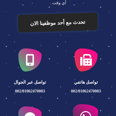
أي وقت .
تحدث مع أحد موظفينا الان
تواصل هاتفي
تواصل عبر الجوال
002/01062470003
002/01062470003