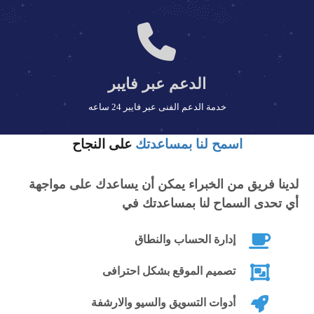
التصفح
إضافة أيقونات التواصل والمراسلة بشكل
مميز في الهيدر والفوتر وكذلك رقم الهاتف
الدعم عبر فايبر
والتحدث المباشر في الهيدر
خدمة الدعم الفنى عبر فايبر 24 ساعه
إضافة سلايدر لعرض نماذج من الأعمال
وأهم العملاء في رئيسية الاستايل ويمكن
اسمح لنا بمساعدتك
على النجاح
عرضها كنص او صورة مع Lightbox
لدينا فريق من الخبراء يمكن أن يساعدك على مواجهة
إضافة إحصائيات لخدمات الشركة بشكل
أي تحدى السماح لنا بمساعدتك في
مميز في واجهة الاستايل وكذلك آراء العملاء
إدارة الحساب والنطاق
إضافة صور لأغلب البنوك المشهورة أعلى
الفوتر
تصميم الموقع بشكل احترافى
تفعيل خاصية التدوين وكتابة المقالات
أدوات التسويق والسيو والارشفة