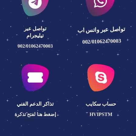
تواصل عبر واتس اب
تواصل عبر
تيليجرام
002/01062470003
002/01062470003
حساب سكايب
تذاكر الدعم الفني
HVIPSTM
إضغط هنا لفتح تذكرة