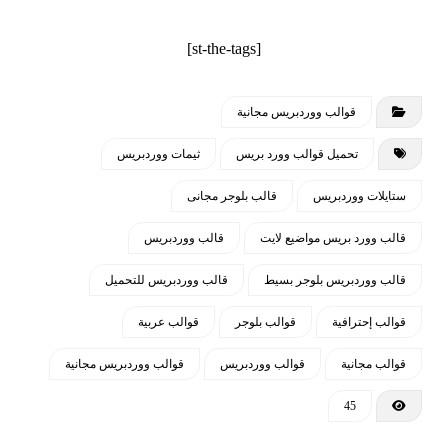
[st-the-tags]
مميزات لوحة التحكم
قوالب ووردبريس مجانية
تعديل ألوان القالب بالكامل حسب ذوق
تحميل قوالب وورد بريس
ثيمات ووردبريس
صاحب الموقع
ستايلات ووردبريس
قالب بلوجر مجانى
يمكن تعديل جميع خصائص القالب والتحكم
قالب وورد بريس مواضيع لايت
قالب ووردبريس
في كل صغيرة وكبيرة بالقالب من خلال
لوحة التحكم
قالب ووردبريس بلوجر بسيط
قالب ووردبريس للتحميل
تعديل الشعار سواء كان نص أو صورة
قوالب إحترافية
قوالب بلوجر
قوالب عربية
قوالب مجانية
قوالب ووردبريس
قوالب ووردبريس مجانية
إزالة أي جزء بالاستايل لا يرغب فيه صاحب
الموقع
45
تعديل وسائل التواصل والروابط وجميع