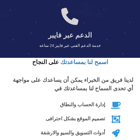
ضغط جميع الملفات المهمة لزيادة سرعة
التصفح
إضافة أيقونات التواصل والمراسلة بشكل
الدعم عبر فايبر
مميز في الهيدر والفوتر وكذلك رقم الهاتف
والتحدث المباشر في الهيدر
خدمة الدعم الفنى عبر فايبر 24 ساعه
إضافة سلايدر لعرض نماذج من الأعمال
اسمح لنا بمساعدتك
على النجاح
وأهم العملاء في رئيسية الاستايل ويمكن
عرضها كنص او صورة مع Lightbox
لدينا فريق من الخبراء يمكن أن يساعدك على مواجهة
أي تحدى السماح لنا بمساعدتك في
إضافة إحصائيات لخدمات الشركة بشكل
مميز في واجهة الاستايل وكذلك آراء العملاء
إدارة الحساب والنطاق
إضافة صور لأغلب البنوك المشهورة أعلى
تصميم الموقع بشكل احترافى
الفوتر
أدوات التسويق والسيو والارشفة
تفعيل خاصية التدوين وكتابة المقالات