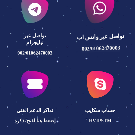
تواصل عبر
تواصل عبر واتس اب
تيليجرام
002/01062470003
002/01062470003
حساب سكايب
تذاكر الدعم الفني
HVIPSTM
إضغط هنا لفتح تذكرة