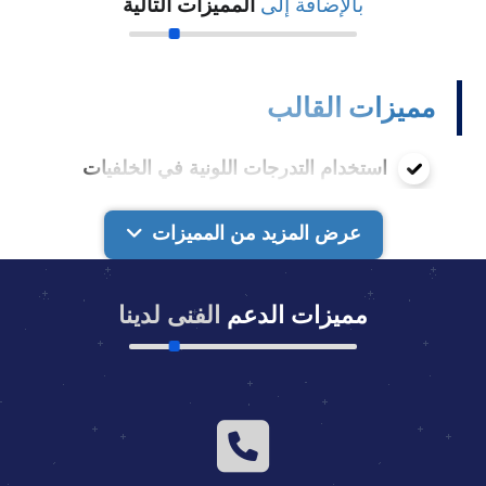
بالإضافة إلى
المميزات التالية
مميزات القالب
استخدام التدرجات اللونية في الخلفيات
لتخفيف حجم الاستايل
عرض المزيد من المميزات
القالب متوافق مع Mobile Friendly بشكل
كامل
مميزات الدعم
الفنى لدينا
تصميم الاستايل متجاوب (Responsive)
متوافق مع جميع شاشات العرض وأجهزة
الكمبيوتر المختلفة والتابلت والموبايل
استخدام أيقونات Font Awesome النصية
بدلا من الأيقونات الصورية