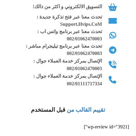
التسويق الالكتروني و اكثر من ذالك!
ويمكن عرض المدونة كصفحة فرعية أو
رئيسية
تحدث معنا عبر فتح تذكرة جديدة :
Support.Hvips.CoM
القالب متوافق مع أحدث إصدار لسكربت
تحدث معنا عبر برنامج واتس اب :
002/01062470003
ووردبريس wordpress
تحدث معنا عبر برنامج تيليجرام مباشر :
002/01062470003
الاستايل يحتوي على لوحة تحكم كاملة
الإتصال بمركز خدمة العملاء جوال :
لتعديل جميع الخصائص المتعلقة بالقالب
002/01062470003
وكل جزء فيه
الإتصال بمركز خدمة العملاء جوال :
002/01111717334
الصفحات المرتبطة بالقالب وكذلك المقالات
والتصنيفات التجريبية وغيرها يتم استيرادها
عن طريق ملف xml من لوحة التحكم
تقييم القالب من
قبل المستخدم
النسخة المدفوعة من القالب مزال منها
حقوق التصميم ويمكن تعديل الحقوق أسفل
[wp-review id="3921"]
الموقع بسهولة