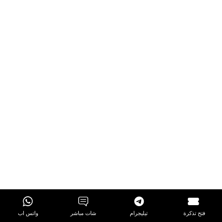
فتح تذكرة
تيليجرام
شات مباشر
واتس اب