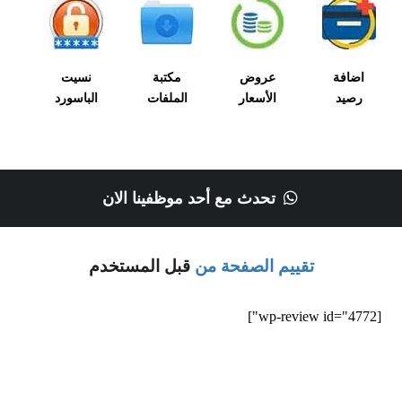
اضافة
عروض
مكتبة
نسيت
رصيد
الأسعار
الملفات
الباسورد
تحدث مع أحد موظفينا الان
تقييم الصفحة من
قبل المستخدم
[wp-review id="4772"]