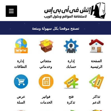
تصفح موقعنا بكل سهولة ومتعة
الصفحة
إدارة
منتجاتي
إدارة
الرئيسية
حسابك
وخدماتي
النطاقات
تذاكر
فتح
فواتير
عرض
الدعم
تذكرة
الخدمات
السلة