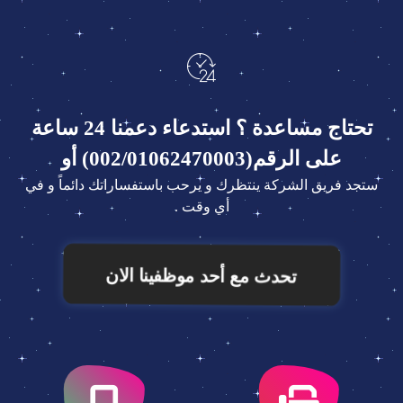
تحتاج مساعدة ؟ استدعاء دعمنا 24 ساعة
على الرقم(002/01062470003) أو
ستجد فريق الشركة ينتظرك و يرحب باستفساراتك دائماً و في
أي وقت .
تحدث مع أحد موظفينا الان