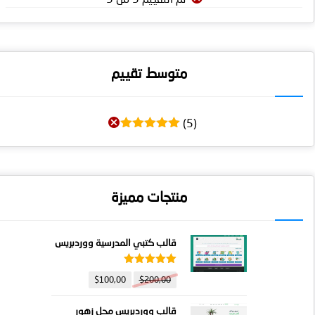
متوسط ​​تقييم
(5)
تم التقييم
5
من 5
منتجات مميزة
قالب كتبي المدرسية ووردبريس
تم التقييم
$
100,00
$
200,00
5.00
من 5
قالب ووردبريس محل زهور