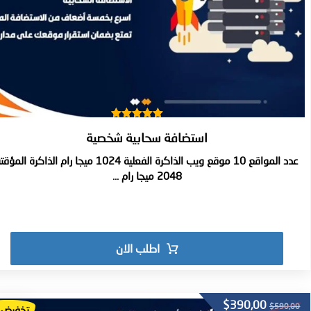
تم التقييم
استضافة سحابية شخصية
5.00
من 5
عدد المواقع 10 موقع ويب الذاكرة الفعلية 1024 ميجا رام الذاكرة المؤ
2048 ميجا رام ...
اطلب الان
$
390,00
$
590,00
تخفيض!