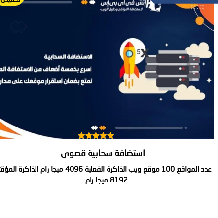
تم التقييم
استضافة سحابية قصوى
5.00
من 5
عدد المواقع 100 موقع ويب الذاكرة الفعلية 4096 ميجا رام الذاكرة ال
8192 ميجا رام ...