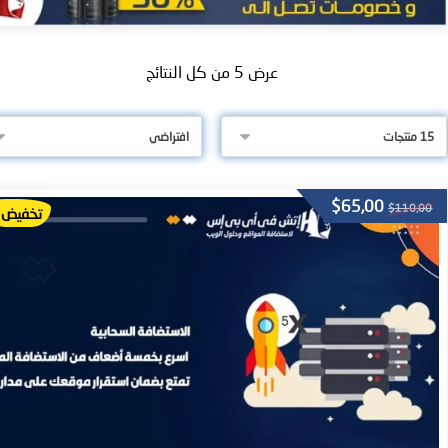
عرض ⁦5⁩ من كل النتائج
$
65,00
$
110,00
تخفيض!