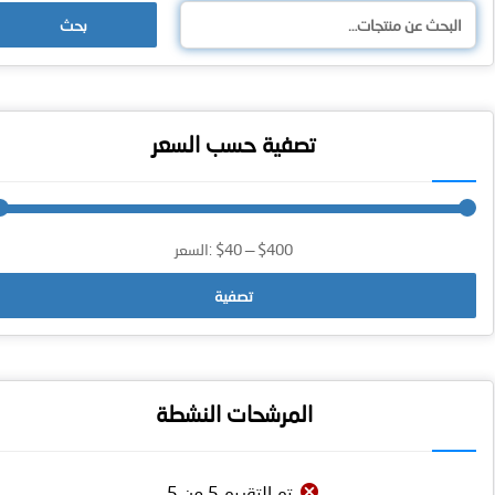
بحث
تصفية حسب السعر
$400
—
$40
السعر:
تصفية
المرشحات النشطة
تم التقييم 5 من 5