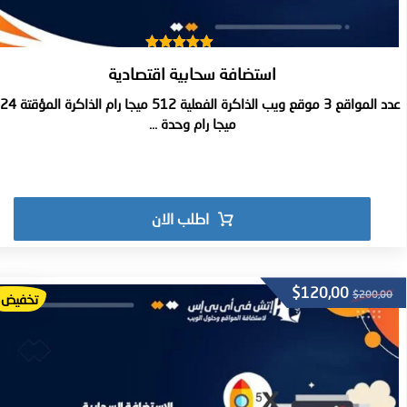
تم التقييم
استضافة سحابية اقتصادية
5.00
من 5
عدد المواقع 3 موقع ويب الذاكرة الفعلي
ميجا رام وحدة ...
اطلب الان
$
120,00
$
200,00
تخفيض!