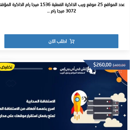
عدد المواقع 25 موقع ويب الذاكرة الفعلية 1536 ميجا رام الذاكرة المؤ
3072 ميجا رام ...
اطلب الان
$
260,00
$
400,00
تخفيض!