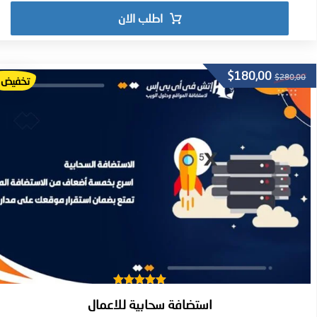
اطلب الان
$
180,00
$
280,00
تخفيض!
تم التقييم
استضافة سحابية للاعمال
5.00
من 5