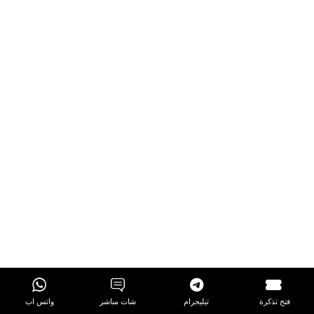
فتح تذكرة
تيليجرام
شات مباشر
واتس اب