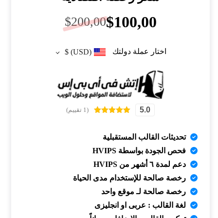
$
100,00
$
200,00
اختار عملة دولتك
$
(USD)
5.0
(1 تقييم)
تم التقييم بـ
5.00
من 5
بناءً على
تحديثات القالب المستقبلية
تقييم عميل
واحد
فحص الجودة بواسطة HVIPS
دعم لمدة ٦ أشهر من HVIPS
رخصة صالحة للإستخدام مدى الحياة
رخصة صالحة لـ موقع واحد
لغة القالب : عربى او انجليزى