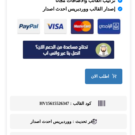
تركيب القالب والاضافات مجاناً
إصدار القالب ووردبريس احدث اصدار
اطلب الان
كود القالب :
HV15615526347
آخر تحديث :
ووردبريس احدث اصدار