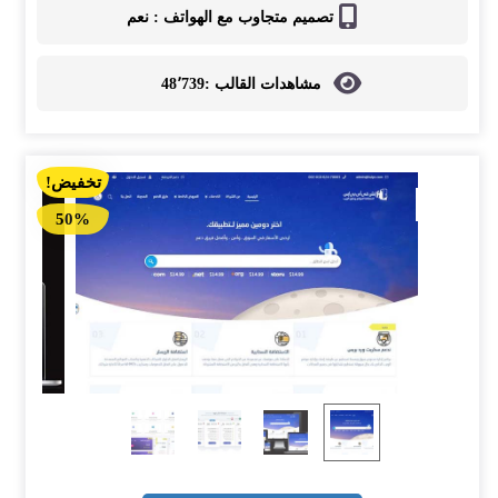
تصميم متجاوب مع الهواتف :
نعم
مشاهدات القالب :
48٬739
تخفيض!
50%