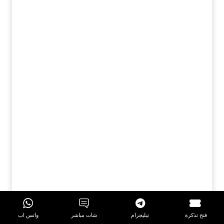
فتح تذكرة
تيليجرام
شات مباشر
واتس اب