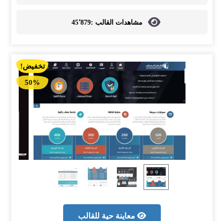
مشاهدات القالب :
45٬879
تخفيض!
50%
معاينة حية للقالب