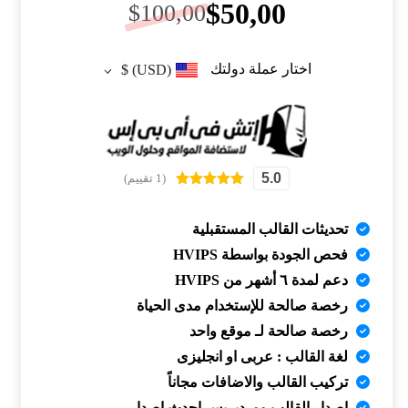
$
50,00
$
100,00
اختار عملة دولتك
$
(USD)
5.0
(1 تقييم)
تم التقييم بـ
5.00
من 5
بناءً على
تحديثات القالب المستقبلية
تقييم عميل
واحد
فحص الجودة بواسطة HVIPS
دعم لمدة ٦ أشهر من HVIPS
رخصة صالحة للإستخدام مدى الحياة
رخصة صالحة لـ موقع واحد
لغة القالب : عربى او انجليزى
تركيب القالب والاضافات مجاناً
إصدار القالب ووردبريس احدث اصدار