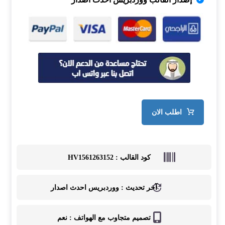
اطلب الان
كود القالب :
HV1561263152
آخر تحديث :
ووردبريس احدث اصدار
تصميم متجاوب مع الهواتف :
نعم