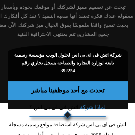
تبحث عن تصميم مميز لشركتك أو موقعك بجودة وبأسعار
معقولة عندك فكرة تعتقد أنها صعبة التنفيذ ؟ نفذ كل أفكارك ال
بحيث تصبح واقعًا ملموسًا يفوق الخيال ميز شركتك الآن معنا
جميع المشاريع تتم بمنتهى الاحترافية الفنية
شركة اتش فى اى بى اس لحلول الويب مؤسسة رسمية
تابعه لوزارة التجارة والصناعة بسجل تجاري رقم
392254
تحدث مع أحد موظفينا مباشر
لماذا شركة
اتش فى اى بى اس ؟
اتش فى اى بى اس شركة استضافة مواقع رسمية مسجلة
منذ عام 2005، تضم فريق عمل على أعلى مستوى