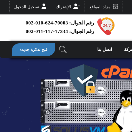
مزاد المواقع
الإشتراك
تسجيل الدخول
رقم الجوال: 70003-624-010-002
رقم الجوال: 17334-117-011-002
ركة
اتصل بنا
فتح تذكرة جديدة