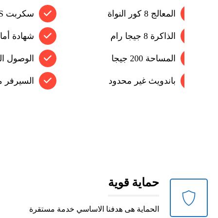
المعالج 8 كور النواة
سكربت WHMCS مجاناً
الذاكرة 8 جيجا رام
شهادة أمان SSL مج
المساحة 200 جيجا
الوصول ال
باندويث غير محدود
السيرفر م
حماية قوية
الحماية هى هدفنا الاساسي خدمة مستقرة