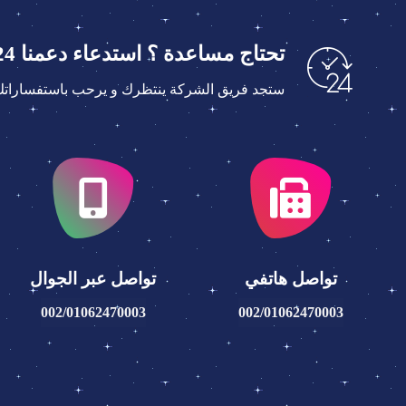
تحتاج مساعدة ؟ استدعاء دعمنا 24 ساعة على الرقم(002/01062470003) أو
ستجد فريق الشركة ينتظرك و يرحب باستفساراتك د
تواصل هاتفي
تواصل عبر الجوال
002/01062470003
002/01062470003