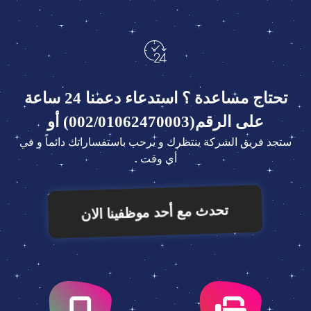
تحتاج مساعدة ؟ استدعاء دعمنا 24 ساعة
على الرقم(002/01062470003) أو
ستجد فريق الشركة ينتظرك و يرحب باستفساراتك دائماً و في
أي وقت .
تحدث مع أحد موظفينا الان