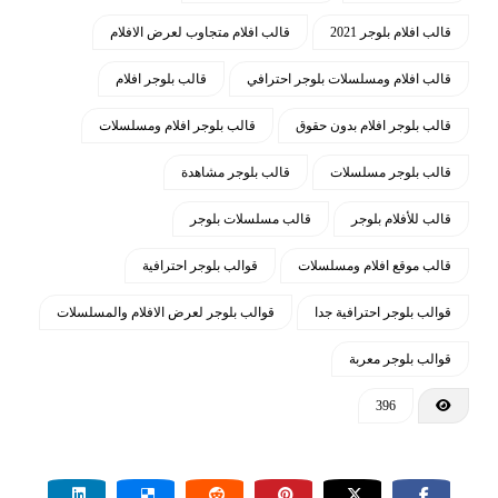
الفواكه ، المطبخ ، الساعات ، الملحقات ،
قالب افلام بلوجر 2021
قالب افلام متجاوب لعرض الافلام
الأثاث ، الفن ، السيراميك ، الحرف اليدوية ،
قالب افلام ومسلسلات بلوجر احترافي
قالب بلوجر افلام
الديكور ، الأزياء ، المجوهرات ، الملابس
الداخلية ، الإضاءة ومستلزمات المنزل . إنه
قالب بلوجر افلام بدون حقوق
قالب بلوجر افلام ومسلسلات
أيضًا موضوع متعدد الأغراض يمكن
قالب بلوجر مسلسلات
قالب بلوجر مشاهدة
استخدامه لأي متجر على الإنترنت
قالب للأفلام بلوجر
قالب مسلسلات بلوجر
استخدام أفضل خطوط الويب بالاستايل
وكذلك بالشعار لسهولة التعديل عليه
قالب موقع افلام ومسلسلات
قوالب بلوجر احترافية
قوالب بلوجر احترافية جدا
قوالب بلوجر لعرض الافلام والمسلسلات
ضغط جميع الملفات المهمة لزيادة سرعة
التصفح
قوالب بلوجر معربة
إضافة أيقونات التواصل والمراسلة بشكل
396
مميز في الهيدر والفوتر وكذلك رقم الهاتف
والتحدث المباشر في الهيدر