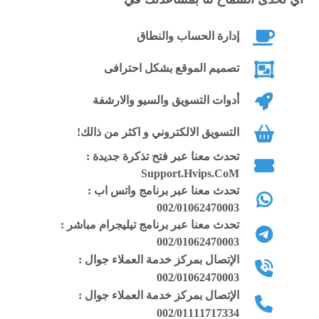
القالب متوافق مع جميع المتصفحات بأحدث
إصداراتها وفي المتصفحات ذات الإصدارات
إدارة الحساب والنطاق
القديمة يظهر بها تنبيه تلقائي للزائر لتحديث
المتصفح
تصميم الموقع بشكل احترافى
أدوات التسويق والسيو والارشفة
ألوان الإستايل فلات بالكامل (Flat) وتم
تقليل استخدام الصور بشكل كبير في
التسويق الالكتروني و اكثر من ذالك!
الاستايل حتى لا تؤثر على سرعته
تحدث معنا عبر فتح تذكرة جديدة :
Support.Hvips.CoM
القالب يحتوي على شرائح عرض مختلفة
تحدث معنا عبر برنامج واتس اب :
في السلايد شو بتأثيرات حركية مميزة
002/01062470003
وإضافة عناصر وأيقونات فلات مختلفة منها
تحدث معنا عبر برنامج تيليجرام مباشر :
ما يخص المنتجات ومنها الالكترونيات وأيضا
002/01062470003
الوساطة ويمكن التعديل عليهم بسهولة
الإتصال بمركز خدمة العملاء جوال :
002/01062470003
القالب يحتوي على سلايد شو إضافي لعرض
الإتصال بمركز خدمة العملاء جوال :
جديد المقالات بالعناوين والصور ويمكن
002/01111717334