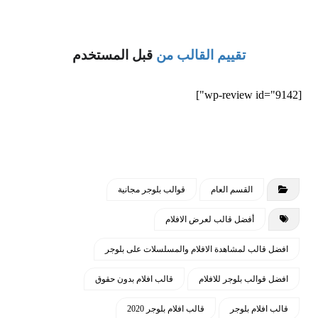
تفعيله أو إلغاءه بدلاً من السلايد الافتراضي
تم الاعتماد على تأثيرات CSS3 + jQuery
تقييم القالب من
قبل المستخدم
لإضفاء لمسة ابداعية على الاستايل بدون
استخدام تأثيرات الصور
[wp-review id="9142"]
القالب يحتوي على صفحات فرعية ( فئات
المنتجات + المنتجات الأعلى تقييما +
تسجيل الدخول + إدارة حسابك + تتبع
مشترياتك + مدونة أحترافية + وسائل
القسم العام
قوالب بلوجر مجانية
الإعلام + خريطة الموقع + اتفاقية
الاستخدام + من نحن + الأسئلة الشائعة +
أفضل قالب لعرض الافلام
اتصل بنا) ويمكن تغييرها بسهولة
افضل قالب لمشاهدة الافلام والمسلسلات على بلوجر
قالب متجر الكتروني مناسبة للالكترونيات ،
افضل قوالب بلوجر للافلام
قالب افلام بدون حقوق
الرقمية ، المحمول ، الغذاء ، الخضروات ،
قالب افلام بلوجر
قالب افلام بلوجر 2020
النباتات ، أدوات الحدائق ، السيارات ،