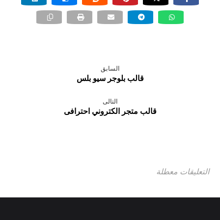
إضافة سلايدر لعرض نماذج من الأعمال
وأهم العملاء في رئيسية الاستايل ويمكن
عرضها كنص او صورة مع Lightbox
إضافة إحصائيات لخدمات الشركة بشكل
السابق
مميز في واجهة الاستايل وكذلك آراء العملاء
قالب بلوجر سيو بلس
إضافة صور لأغلب البنوك المشهورة أعلى
التالى
الفوتر
قالب متجر الكتروني احترافى
تفعيل خاصية التدوين وكتابة المقالات
ويمكن عرض المدونة كصفحة فرعية أو
رئيسية
التعليقات معطلة
القالب متوافق مع أحدث إصدار لسكربت
ووردبريس wordpress