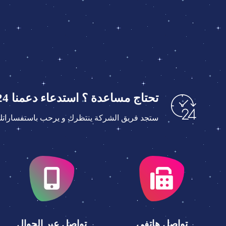
تحتاج مساعدة ؟ استدعاء دعمنا 24 ساعة على الرقم(002/01062470003) أو
ستجد فريق الشركة ينتظرك و يرحب باستفساراتك د
تواصل هاتفي
تواصل عبر الجوال