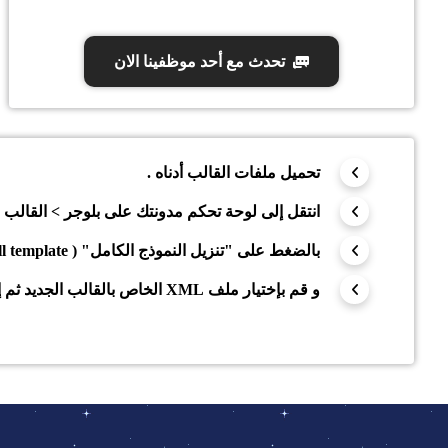
تحدث مع أحد موظفينا الان
تحميل ملفات القالب أدناه .
انتقل إلى لوحة تحكم مدونتك على بلوجر > القالب >
بالضغط على "تنزيل النموذج الكامل" ( Download full template)، بعد ذلك إضغك على (Choose file)
و قم بإختيار ملف XML الخاص بالقالب الجديد ثم إضغط على "تحميل" (Upload).