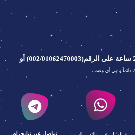
ائماً و في أي وقت .
تواصل عبر واتس اب
تواصل عبر تيليجرام