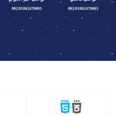
002/01062470003
002/01062470003