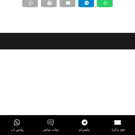
فتح تذكرة
تيليجرام
شات مباشر
واتس اب