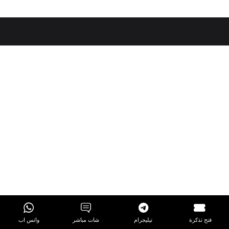
فتح تذكرة
تيليجرام
شات مباشر
واتس اب