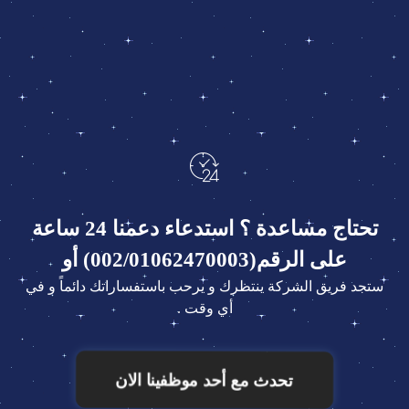
تحتاج مساعدة ؟ استدعاء دعمنا 24 ساعة
على الرقم(002/01062470003) أو
ستجد فريق الشركة ينتظرك و يرحب باستفساراتك دائماً و في
أي وقت .
تحدث مع أحد موظفينا الان