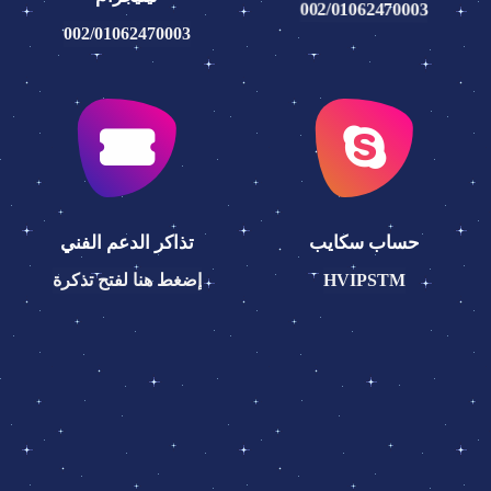
002/01062470003
002/01062470003
حساب سكايب
تذاكر الدعم الفني
HVIPSTM
إضغط هنا لفتح تذكرة