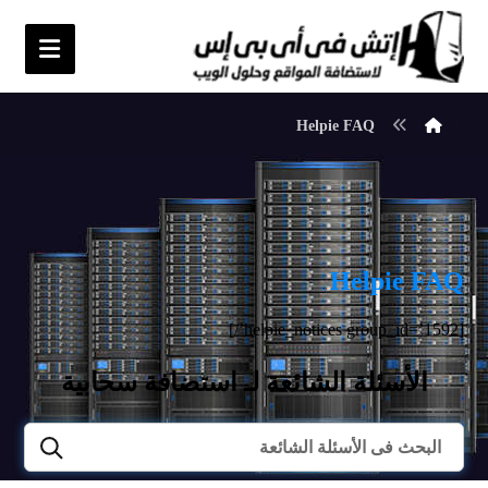
Helpie FAQ
Helpie FAQ
[helpie_notices group_id=’1592’/]
الأسئلة الشائعة لـ استضافة سحابية