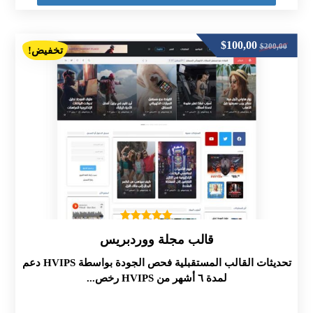
$
100,00
$
200,00
تخفيض!
تم التقييم
قالب مجلة ووردبريس
5.00
من 5
تحديثات القالب المستقبلية فحص الجودة بواسطة HVIPS دعم
لمدة ٦ أشهر من HVIPS رخص...