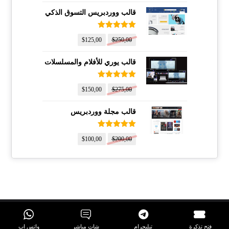
قالب ووردبريس التسوق الذكي
تم التقييم
$
125,00
$
250,00
5.00
من 5
قالب يوري للأفلام والمسلسلات
تم التقييم
$
150,00
$
275,00
5.00
من 5
قالب مجلة ووردبريس
تم التقييم
$
100,00
$
200,00
5.00
من 5
فتح تذكرة
تيليجرام
شات مباشر
واتس اب