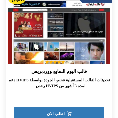
تخفيض!
تم التقييم
قالب اليوم السابع ووردبريس
5.00
من 5
تحديثات القالب المستقبلية فحص الجودة بواسطة HVIPS دعم
لمدة ٦ أشهر من HVIPS رخص...
اطلب الان