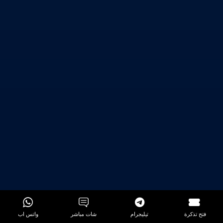
فتح تذكرة
تيليجرام
شات مباشر
واتس اب