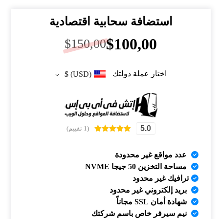
استضافة سحابية اقتصادية
$
100,00
$
150,00
اختار عملة دولتك
$
(USD)
5.0
(1 تقييم)
تم التقييم بـ
5.00
من 5
بناءً على
عدد مواقع غير محدودة
تقييم عميل
مساحة التخزين 50 جيجا NVME
واحد
ترافيك غير محدود
بريد إلكتروني غير محدود
شهادة أمان SSL مجاناً
نيم سيرفر خاص باسم شركتك