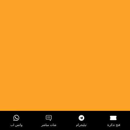
فتح تذكرة
تيليجرام
شات مباشر
واتس اب