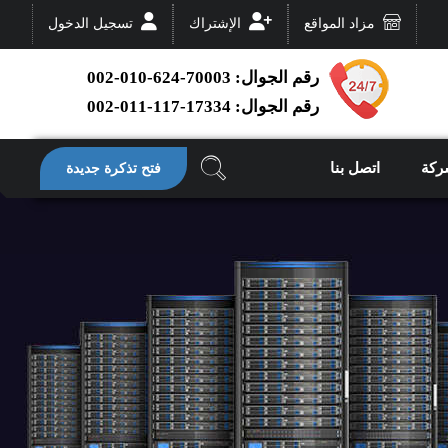
مزاد المواقع
الإشتراك
تسجيل الدخول
رقم الجوال: 70003-624-010-002
رقم الجوال: 17334-117-011-002
ركة
اتصل بنا
فتح تذكرة جديدة