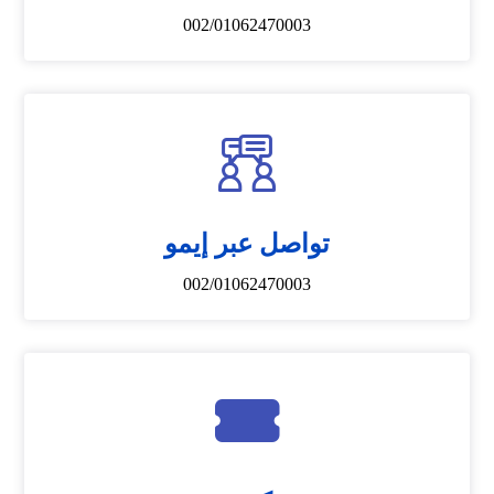
002/01062470003
تواصل عبر إيمو
002/01062470003