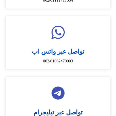
002/01111717334
تواصل عبر واتس اب
002/01062470003
تواصل عبر تيليجرام