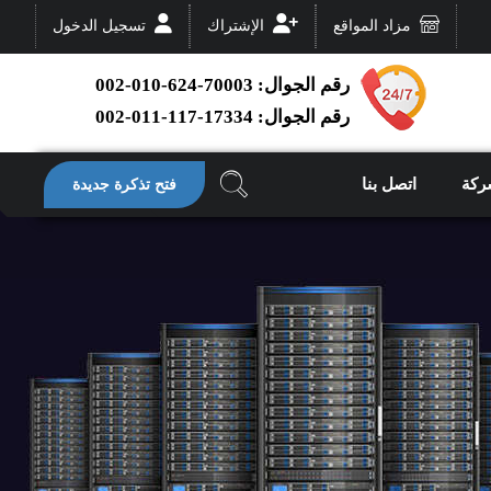
مزاد المواقع
الإشتراك
تسجيل الدخول
رقم الجوال: 70003-624-010-002
رقم الجوال: 17334-117-011-002
ركة
اتصل بنا
فتح تذكرة جديدة