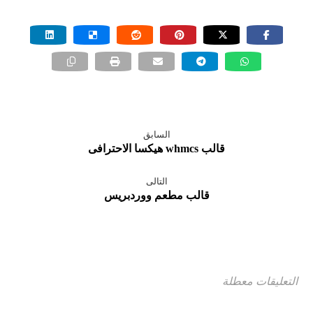
عرضها كنص او صورة مع Lightbox
إضافة إحصائيات لخدمات الشركة بشكل
مميز في واجهة الاستايل وكذلك آراء العملاء
إضافة صور لأغلب البنوك المشهورة أعلى
الفوتر
السابق
تفعيل خاصية التدوين وكتابة المقالات
قالب whmcs هيكسا الاحترافى
ويمكن عرض المدونة كصفحة فرعية أو
رئيسية
التالى
قالب مطعم ووردبريس
القالب متوافق مع أحدث إصدار لسكربت
ووردبريس wordpress
الاستايل يحتوي على لوحة تحكم كاملة
التعليقات معطلة
لتعديل جميع الخصائص المتعلقة بالقالب
وكل جزء فيه