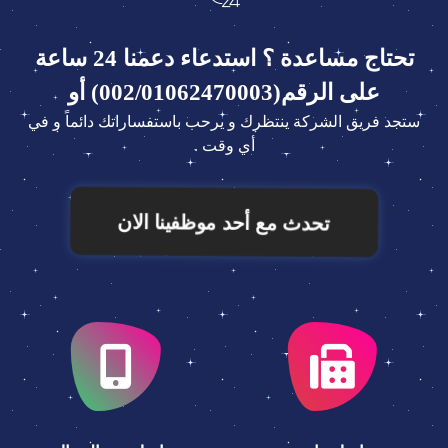
تحتاج مساعدة ؟ استدعاء دعمنا 24 ساعة
على الرقم(002/01062470003) أو
ستجد فريق الشركة ينتظرك و يرحب باستفساراتك دائماً و في
أي وقت .
تحدث مع أحد موظفينا الان