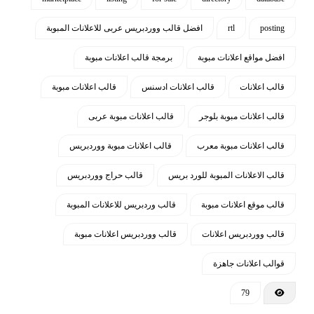
الديكور ، الأزياء ، المجوهرات ، الملابس
الداخلية ، الإضاءة ومستلزمات المنزل . إنه
posting
rtl
افضل قالب ووردبريس عربى للاعلانات المبوبة
أيضًا موضوع متعدد الأغراض يمكن
افضل مواقع اعلانات مبوبة
برمجة قالب اعلانات مبوبة
استخدامه لأي متجر على الإنترنت
قالب اعلانات
قالب اعلانات ادسنس
قالب اعلانات مبوبة
استخدام أفضل خطوط الويب بالاستايل
وكذلك بالشعار لسهولة التعديل عليه
قالب اعلانات مبوبة بلوجر
قالب اعلانات مبوبة عربى
قالب اعلانات مبوبة معرب
قالب اعلانات مبوبة ووردبريس
ضغط جميع الملفات المهمة لزيادة سرعة
التصفح
قالب الاعلانات المبوبة للورد بريس
قالب حراج ووردبريس
إضافة أيقونات التواصل والمراسلة بشكل
قالب موقع اعلانات مبوبة
قالب وردبريس للاعلانات المبوبة
مميز في الهيدر والفوتر وكذلك رقم الهاتف
قالب ووردبريس اعلانات
قالب ووردبريس اعلانات مبوبة
والتحدث المباشر في الهيدر
قوالب اعلانات جاهزة
إضافة سلايدر لعرض نماذج من الأعمال
79
وأهم العملاء في رئيسية الاستايل ويمكن