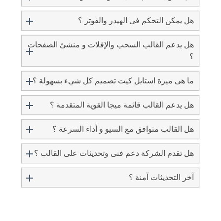
المتصفح
هل يمكن التحكم فى الهيدر والفوتر ؟
ألوان الإستايل فلات بالكامل (Flat) وتم
هل يدعم القالب السحب والإفلات و منشئ الصفحات
تقليل استخدام الصور بشكل كبير في
؟
الاستايل حتى لا تؤثر على سرعته
ما هى ميزة استايل كيت تصميم كل شيء بسهولة ؟
القالب يحتوي على شرائح عرض مختلفة
في السلايد شو بتأثيرات حركية مميزة
هل يدعم القالب قائمة ميجا القوية المتقدمة ؟
وإضافة عناصر وأيقونات فلات مختلفة منها
ما يخص المنتجات ومنها الالكترونيات وأيضا
هل القالب متوافق مع السيو و أداء السرعة ؟
الوساطة ويمكن التعديل عليهم بسهولة
هل تقدم الشركة دعم فنى وتحديثات على القالب ؟
القالب يحتوي على سلايد شو إضافي لعرض
آخر التحديثات آمنة ؟
جديد المقالات بالعناوين والصور ويمكن
تفعيله أو إلغاءه بدلاً من السلايد الافتراضي
تم الاعتماد على تأثيرات CSS3 + jQuery