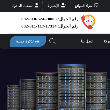
مزاد المواقع
الإشتراك
تسجيل الدخول
رقم الجوال: 70003-624-010-002
رقم الجوال: 17334-117-011-002
ركة
اتصل بنا
فتح تذكرة جديدة