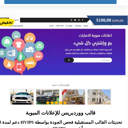
$
100,00
$
200,00
تخفيض!
تم التقييم
قالب ووردبريس للإعلانات المبوبة
5.00
من 5
تحديثات القالب المستقبلية فحص ال