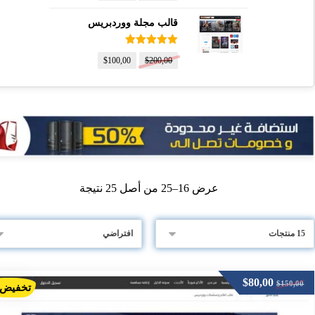
قالب مجلة ووردبريس
تم التقييم
$
100,00
$
200,00
5.00
من 5
عرض 16–25 من أصل 25 نتيجة
$
80,00
$
150,00
تخفيض!