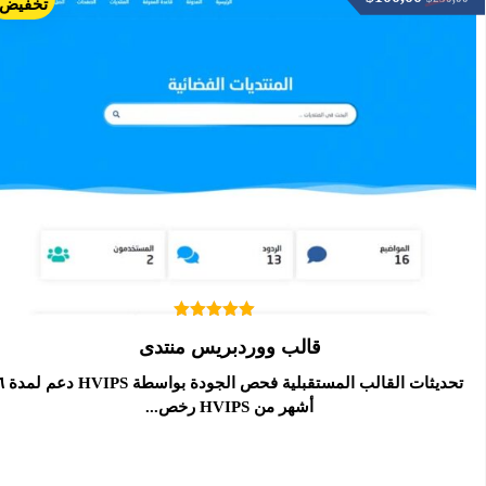
تخفيض!
تم التقييم
قالب ووردبريس منتدى
5.00
من 5
تحديثات القالب المستقبلية فحص ال
أشهر من HVIPS رخص...