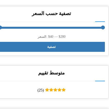
تصفية حسب السعر
$280
—
$40
السعر:
تصفية
متوسط ​​تقييم
(25)
تم التقييم
5
من 5