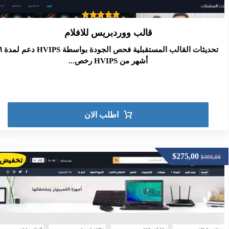
تم التقييم
قالب ووردبريس للافلام
5.00
من 5
تحديثات القالب المستقبلية فحص ال
أشهر من HVIPS رخص...
اطلب الان
$
275,00
$
400,00
تخفيض!