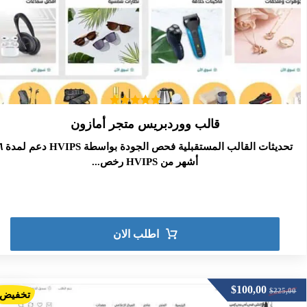
تم التقييم
قالب ووردبريس متجر أمازون
5.00
من 5
تحديثات القالب المستقبلية فحص ال
أشهر من HVIPS رخص...
اطلب الان
$
100,00
$
225,00
تخفيض!