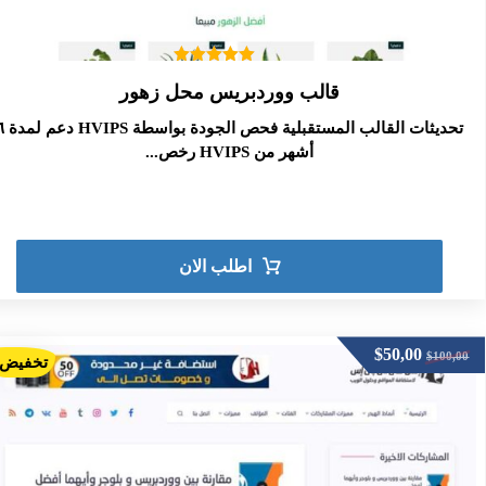
تم التقييم
قالب ووردبريس محل زهور
5.00
من 5
تحديثات القالب المستقبلية فحص ال
أشهر من HVIPS رخص...
اطلب الان
$
50,00
$
100,00
تخفيض!