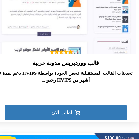
تم التقييم
قالب ووردبريس مدونة عربية
5.00
من 5
تحديثات القالب المستقبلية فحص ال
أشهر من HVIPS رخص...
اطلب الان
$
100,00
$
250,00