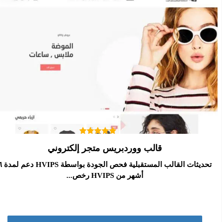
تم التقييم
قالب ووردبريس متجر إلكتروني
5.00
من 5
تحديثات القالب المستقبلية فحص ال
أشهر من HVIPS رخص...