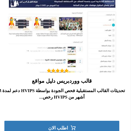
تم التقييم
قالب ووردبريس دليل مواقع
5.00
من 5
تحديثات القالب المستقبلية فحص ال
أشهر من HVIPS رخص...
اطلب الان