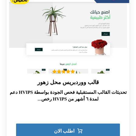
تخفيض!
تم التقييم
قالب ووردبريس محل زهور
5.00
من 5
تحديثات القالب المستقبلية فحص الجودة بواسطة HVIPS دعم
لمدة ٦ أشهر من HVIPS رخص...
اطلب الان