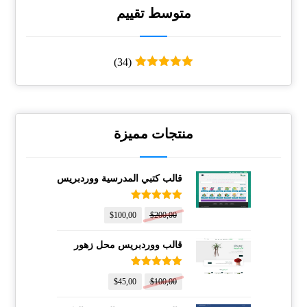
متوسط ​​تقييم
(34)
تم التقييم
5
من 5
منتجات مميزة
قالب كتبي المدرسية ووردبريس
تم التقييم
$
100,00
$
200,00
5.00
من 5
قالب ووردبريس محل زهور
تم التقييم
$
45,00
$
100,00
5.00
من 5