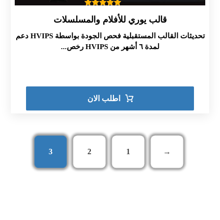
تم التقييم
قالب يوري للأفلام والمسلسلات
5.00
من 5
تحديثات القالب المستقبلية فحص الجودة بواسطة HVIPS دعم
لمدة ٦ أشهر من HVIPS رخص...
اطلب الان
3
2
1
→