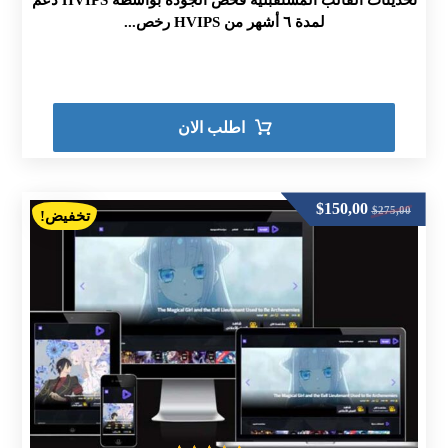
تحديثات القالب المستقبلية فحص الجودة بواسطة HVIPS دعم
لمدة ٦ أشهر من HVIPS رخص...
اطلب الان
$
150,00
$
275,00
تخفيض!