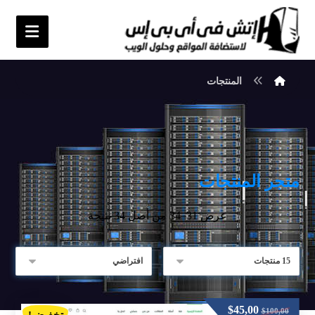
المنتجات
متجر المنتجات
عرض 31–34 من أصل 34 نتيجة
$
45,00
$
100,00