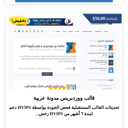
$
50,00
$
100,00
تخفيض!
تم التقييم
قالب ووردبريس مدونة عربية
5.00
من 5
تحديثات القالب المستقبلية فحص الجودة بواسطة HVIPS دعم
لمدة ٦ أشهر من HVIPS رخص...