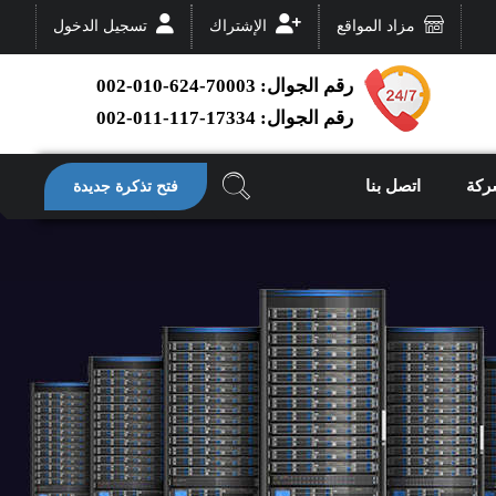
مزاد المواقع
الإشتراك
تسجيل الدخول
رقم الجوال: 70003-624-010-002
رقم الجوال: 17334-117-011-002
ركة
اتصل بنا
فتح تذكرة جديدة