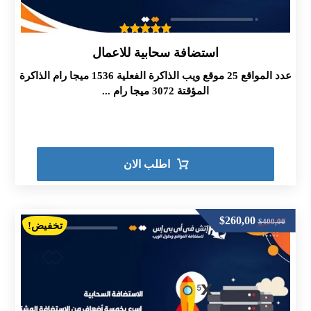
تم التقييم
استضافة سحابية للاعمال
5.00
من 5
عدد المواقع 25 موقع ويب الذاكرة الفعلية 1536 ميجا رام الذاكرة
المؤقتة 3072 ميجا رام ...
اطلب الان
$
260,00
$
400,00
تخفيض!