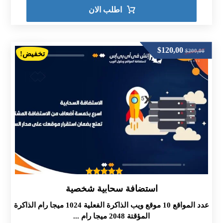
اطلب الان
$
120,00
$
200,00
تخفيض!
تم التقييم
استضافة سحابية شخصية
5.00
من 5
عدد المواقع 10 موقع ويب الذاكرة الفعلية 1024 ميجا رام الذاكرة
المؤقتة 2048 ميجا رام ...