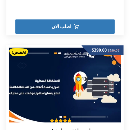
اطلب الان
$
390,00
$
590,00
تخفيض!
تم التقييم