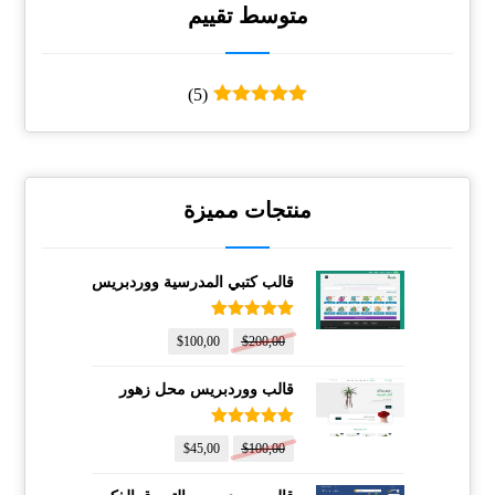
متوسط ​​تقييم
(5)
تم التقييم
5
من 5
منتجات مميزة
قالب كتبي المدرسية ووردبريس
تم التقييم
$
100,00
$
200,00
5.00
من 5
قالب ووردبريس محل زهور
تم التقييم
$
45,00
$
100,00
5.00
من 5