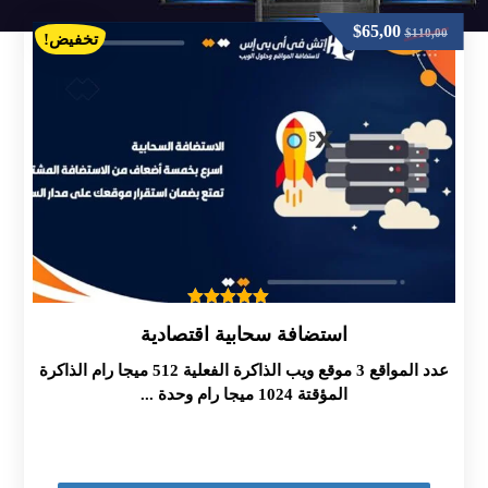
$
65,00
$
110,00
تخفيض!
تم التقييم
استضافة سحابية اقتصادية
5.00
من 5
عدد المواقع 3 موقع ويب الذاكرة الفعلية 512 ميجا رام الذاكرة
المؤقتة 1024 ميجا رام وحدة ...