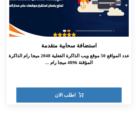
تم التقييم
استضافة سحابية متقدمة
5.00
من 5
عدد المواقع 50 موقع ويب الذاكرة الفعلية 2048 ميجا رام الذاكرة
المؤقتة 4096 ميجا رام ...
اطلب الان