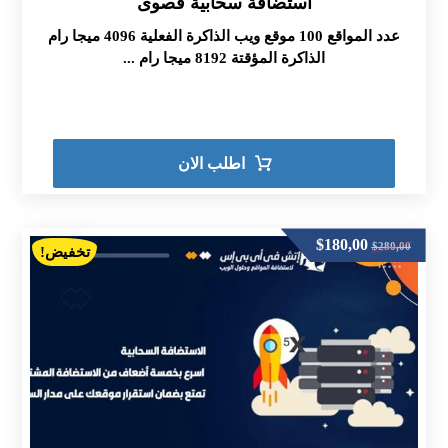
استضافة سحابية قصوى
5.00
من 5
عدد المواقع 100 موقع ويب الذاكرة الفعلية 4096 ميجا رام
الذاكرة المؤقتة 8192 ميجا رام ...
اطلب الان
$
180,00
$
280,00
تخفيض!